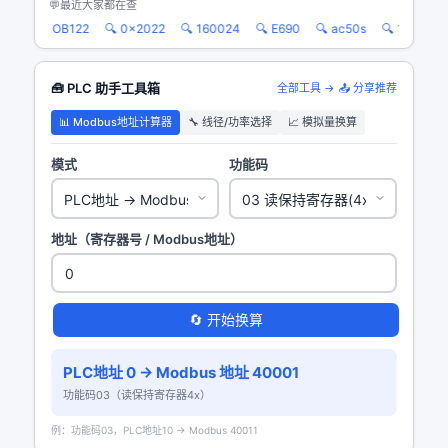
💬
最近大家都在查
50
🔍 OB122
🔍 0x2022
🔍 160024
🔍 E690
🔍 ac50s
🔍 168064
🧰 PLC 助手工具箱
全部工具 →
📤 分享推荐
📊 Modbus地址计算器
🔧 线径/功率选择
📈 模拟量换算
模式
功能码
地址（寄存器号 / Modbus地址）
🔄 开始换算
PLC地址 0 → Modbus 地址
40001
功能码03（读保持寄存器4x）
例：功能码03，PLC地址10 → Modbus 40011