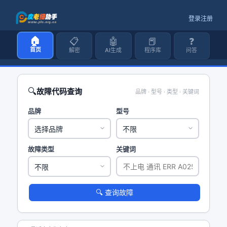
登录
注册
🏠
📋
🤖
📕
❓
首页
解密
AI生成
程序库
问答
🔍
故障代码查询
品牌 · 型号 · 类型 · 关键词
品牌
型号
故障类型
关键词
🔍 查询故障