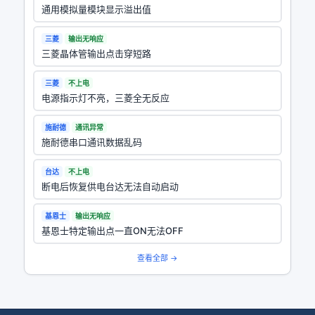
通用模拟量模块显示溢出值
三菱
输出无响应
三菱晶体管输出点击穿短路
三菱
不上电
电源指示灯不亮，三菱全无反应
施耐德
通讯异常
施耐德串口通讯数据乱码
台达
不上电
断电后恢复供电台达无法自动启动
基恩士
输出无响应
基恩士特定输出点一直ON无法OFF
查看全部 →