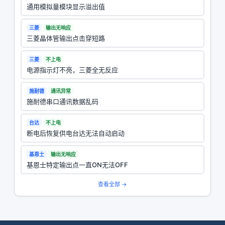
通用模拟量模块显示溢出值
三菱
输出无响应
三菱晶体管输出点击穿短路
三菱
不上电
电源指示灯不亮，三菱全无反应
施耐德
通讯异常
施耐德串口通讯数据乱码
台达
不上电
断电后恢复供电台达无法自动启动
基恩士
输出无响应
基恩士特定输出点一直ON无法OFF
查看全部 →