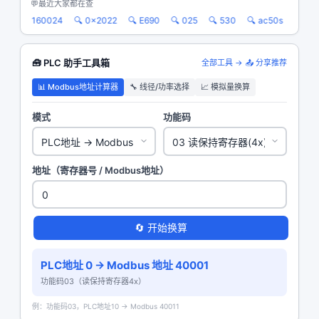
💬
最近大家都在查
50
🔍 160024
🔍 0x2022
🔍 E690
🔍 025
🔍 530
🔍 ac50s
🔍 16
🧰 PLC 助手工具箱
全部工具 →
📤 分享推荐
📊 Modbus地址计算器
🔧 线径/功率选择
📈 模拟量换算
模式
功能码
地址（寄存器号 / Modbus地址）
🔄 开始换算
PLC地址 0 → Modbus 地址
40001
功能码03（读保持寄存器4x）
例：功能码03，PLC地址10 → Modbus 40011