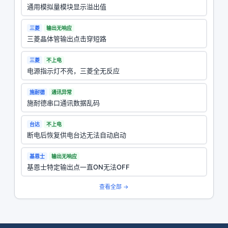
通用模拟量模块显示溢出值
三菱
输出无响应
三菱晶体管输出点击穿短路
三菱
不上电
电源指示灯不亮，三菱全无反应
施耐德
通讯异常
施耐德串口通讯数据乱码
台达
不上电
断电后恢复供电台达无法自动启动
基恩士
输出无响应
基恩士特定输出点一直ON无法OFF
查看全部 →