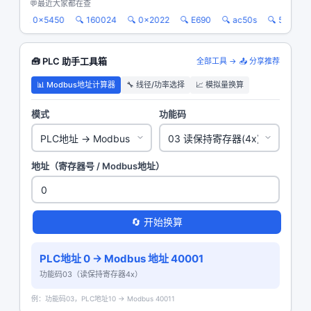
💬
最近大家都在查
22
🔍 0x5450
🔍 160024
🔍 0x2022
🔍 E690
🔍 ac50s
🔍 530

🧰 PLC 助手工具箱
全部工具 →
📤 分享推荐
📊 Modbus地址计算器
🔧 线径/功率选择
📈 模拟量换算
模式
功能码
地址（寄存器号 / Modbus地址）
🔄 开始换算
PLC地址 0 → Modbus 地址
40001
功能码03（读保持寄存器4x）
例：功能码03，PLC地址10 → Modbus 40011