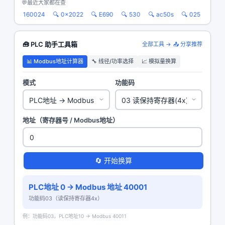
💬
最近大家都在查
50
🔍 160024
🔍 0x2022
🔍 E690
🔍 530
🔍 ac50s
🔍 025
🔍 16
🧰 PLC 助手工具箱
全部工具 →
📤 分享推荐
📊 Modbus地址计算器
🔧 线径/功率选择
📈 模拟量换算
模式
功能码
地址（寄存器号 / Modbus地址）
🔄 开始换算
PLC地址 0 → Modbus 地址
40001
功能码03（读保持寄存器4x）
例：功能码03，PLC地址10 → Modbus 40011