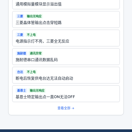
通用模拟量模块显示溢出值
三菱
输出无响应
三菱晶体管输出点击穿短路
三菱
不上电
电源指示灯不亮，三菱全无反应
施耐德
通讯异常
施耐德串口通讯数据乱码
台达
不上电
断电后恢复供电台达无法自动启动
基恩士
输出无响应
基恩士特定输出点一直ON无法OFF
查看全部 →