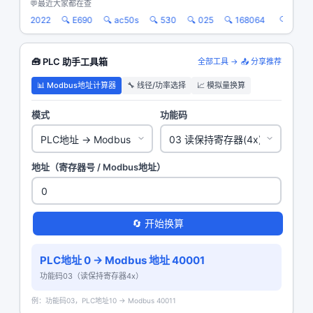
💬
最近大家都在查
🔍 0x2022
🔍 E690
🔍 ac50s
🔍 530
🔍 025
🔍 168064
🔍 9008
🧰 PLC 助手工具箱
全部工具 →
📤 分享推荐
📊 Modbus地址计算器
🔧 线径/功率选择
📈 模拟量换算
模式
功能码
地址（寄存器号 / Modbus地址）
🔄 开始换算
PLC地址 0 → Modbus 地址
40001
功能码03（读保持寄存器4x）
例：功能码03，PLC地址10 → Modbus 40011