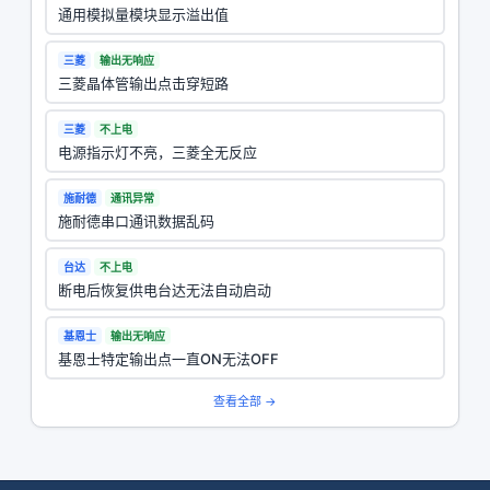
通用模拟量模块显示溢出值
三菱
输出无响应
三菱晶体管输出点击穿短路
三菱
不上电
电源指示灯不亮，三菱全无反应
施耐德
通讯异常
施耐德串口通讯数据乱码
台达
不上电
断电后恢复供电台达无法自动启动
基恩士
输出无响应
基恩士特定输出点一直ON无法OFF
查看全部 →